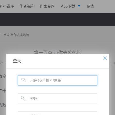
新小说吧
作者福利
作家专区
App下载
充值
逐浪小说
写作助手
第一百章 带你去凑热闹
第一百章 带你去凑热闹
登录
说：
不败战神：都市无敌战神
作者：
位面史官
更新时间：2019-11-03 20:32 字数：2
变得无比虔诚。
十多岁的女人，把智多如妖四个字展现的淋漓尽致。
政务军事皆被她打理的井井有条。