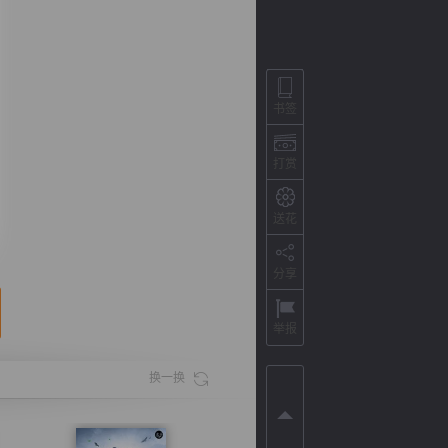
书签
打赏
送花
分享
背
字
宽
滚
举报
换一换