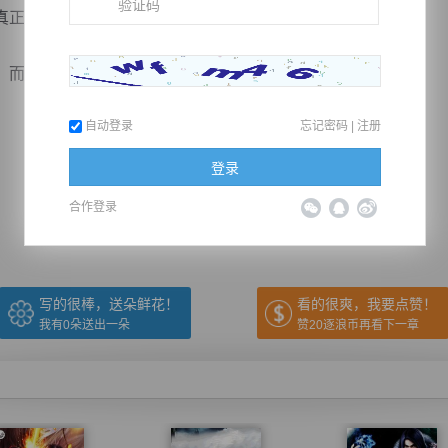
正有本事的人，真正值得尊敬额人。
是和星宿王庭所有人...
自动登录
忘记密码
|
注册
推荐在手机上阅读本书
登录
合作登录
上一章
回目录
下一章
（← 快捷键
快捷键→）
写的很棒，送朵鲜花！
看的很爽，我要点赞！
我有
0
朵送出一朵
赞20逐浪币再看下一章