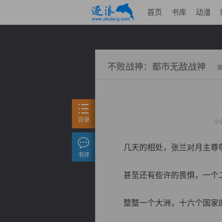
首页
书库
动漫
不败战神：都市无敌战神
目录
小
几天的相处，张兰对月主尊敬
书评
甚至还有些许的畏惧，一个二
整整一个大洲，十六个国家的