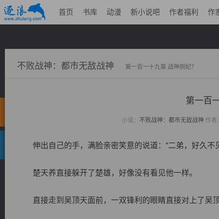
首页
书库
动漫
新小说吧
作者福利
作
不败战神：都市无敌战神
第一百一十九章 战神侧妃？
第一百一
小说：
不败战神：都市无敌战神
作者
伸出自己的手，满脸亲密笑意的说道：“二弟，好久不见
楚天养直接躲开了楚雄，好像没有看见他一样。
直接走到吴顶天面前，一双锋利的眼睛直接对上了吴