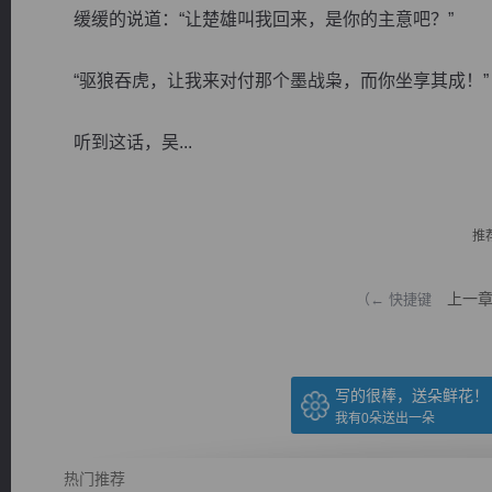
缓缓的说道：“让楚雄叫我回来，是你的主意吧？”
“驱狼吞虎，让我来对付那个墨战枭，而你坐享其成！”
听到这话，吴...
逐浪小说
推
上一
（← 快捷键
写的很棒，送朵鲜花！
我有
0
朵送出一朵
热门推荐