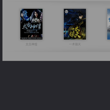
太古神煌
一术镇天
佣兵王
光明神印
桃运