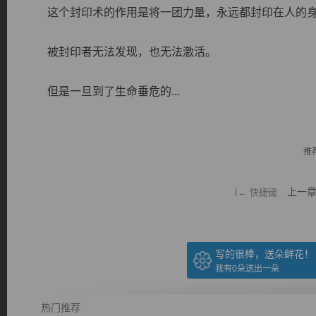
这个封印术的作用是将一团力量，永远都封印在人的
被封印者无法发现，也无法激活。
但是一旦到了生命垂危的...
逐浪小说
推
上一
（← 快捷键
写的很棒，送朵鲜花！
我有
0
朵送出一朵
热门推荐