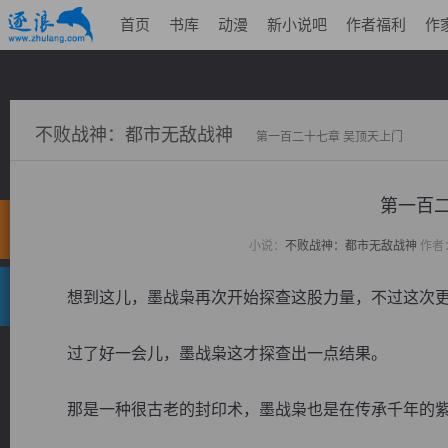
首页
书库
动漫
新小说吧
作者福利
作
不败战神：都市无敌战神
第一百二十七章 吴顶天上门
第一百二
小说：
不败战神：都市无敌战神
作者
想到这儿，墨战枭再次开始探查这股力量，不过这次更
过了好一会儿，墨战枭这才探查出一点结果。
那是一种很古老的封印术，墨战枭也是在传承千年的紫