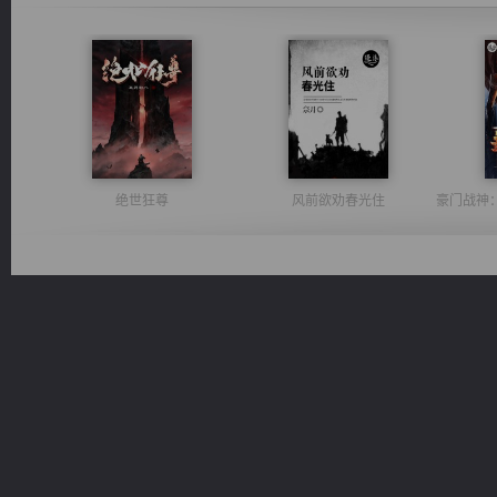
绝世狂尊
风前欲劝春光住
激荡人生
诸仙天下