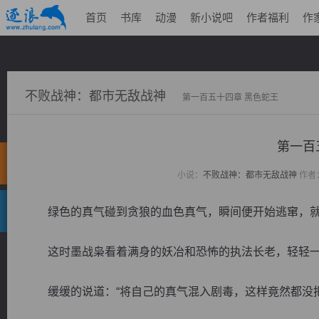
首页
书库
动漫
新小说吧
作者福利
作
不败战神：都市无敌战神
第一百五十四章 黑色蛇王
第一百
小说：
不败战神：都市无敌战神
作者
绿色的真气碰到贪狼的血色真气，瞬间便开始逃窜，就
这时墨战枭看着满身的妖冶和恐怖的执法长老，轻轻
缓缓的说道：“将自己的真气混入剧毒，这样竟然都没把