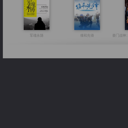
军魂永铸
维和先锋
桃运无双：我的极品老婆
绝世狂尊