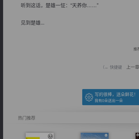
听到这话，楚雄一怔：“天养你……”
见到楚雄...
逐浪小说
推
上一
（← 快捷键
写的很棒，送朵鲜花！
我有
0
朵送出一朵
热门推荐