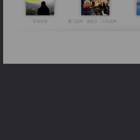
军魂永铸
豪门战神：我既王（又名战神归来不败神婿修罗战神）
激荡人生
佣兵王
都市之至尊君侯
一术镇天