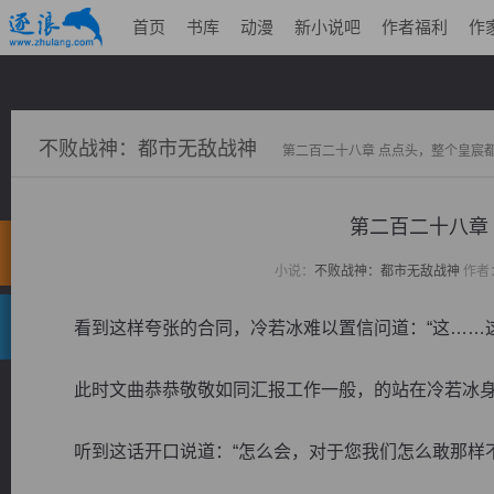
首页
书库
动漫
新小说吧
作者福利
作
不败战神：都市无敌战神
第二百二十八章 点点头，整个皇宸
第二百二十八章
小说：
不败战神：都市无敌战神
作者
看到这样夸张的合同，冷若冰难以置信问道：“这……这
此时文曲恭恭敬敬如同汇报工作一般，的站在冷若冰
听到这话开口说道：“怎么会，对于您我们怎么敢那样不