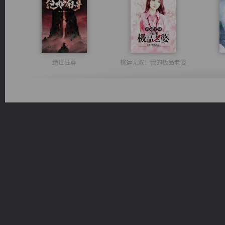
绝世狂尊
桃运无双：我的极品老婆
佣兵王
一术镇天