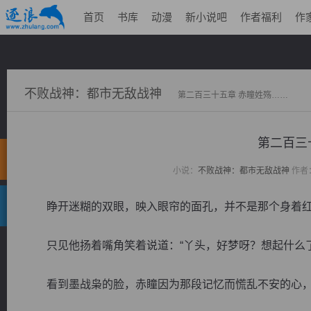
首页
书库
动漫
新小说吧
作者福利
作
不败战神：都市无敌战神
第二百三十五章 赤瞳姓殇……
第二百三
小说：
不败战神：都市无敌战神
作者
睁开迷糊的双眼，映入眼帘的面孔，并不是那个身着红
只见他扬着嘴角笑着说道：“丫头，好梦呀？想起什么了
看到墨战枭的脸，赤瞳因为那段记忆而慌乱不安的心，