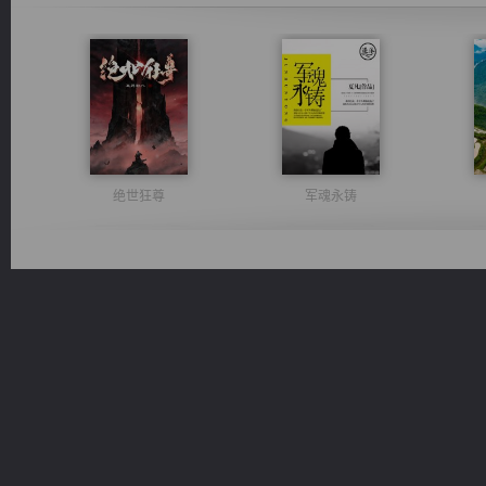
绝世狂尊
军魂永铸
维和先锋
都市之至尊君侯