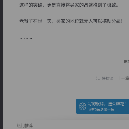
这样的突破，更是直接将吴家的昌盛推到了极致。
老爷子在世一天，吴家的地位就无人可以撼动分毫！
……...
逐浪小说
推
上一
（← 快捷键
写的很棒，送朵鲜花！
我有
0
朵送出一朵
热门推荐