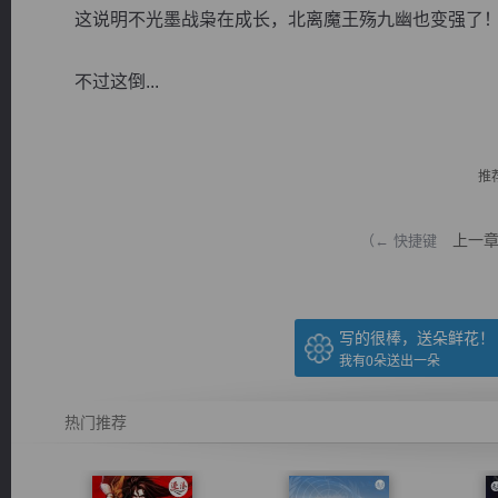
这说明不光墨战枭在成长，北离魔王殇九幽也变强了
不过这倒...
逐浪小说
推
上一
（← 快捷键
写的很棒，送朵鲜花！
我有
0
朵送出一朵
热门推荐