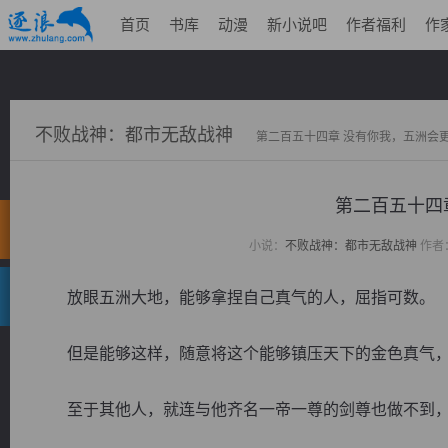
首页
书库
动漫
新小说吧
作者福利
作
不败战神：都市无敌战神
第二百五十四章 没有你我，五洲会
第二百五十四
小说：
不败战神：都市无敌战神
作者
放眼五洲大地，能够拿捏自己真气的人，屈指可数。
但是能够这样，随意将这个能够镇压天下的金色真气，放
至于其他人，就连与他齐名一帝一尊的剑尊也做不到，