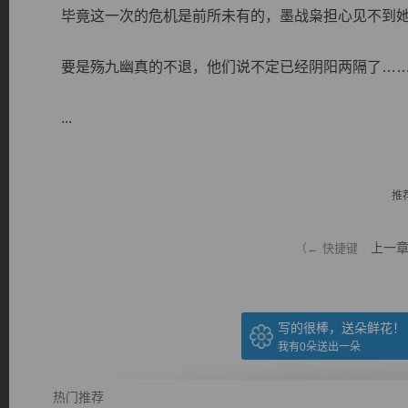
毕竟这一次的危机是前所未有的，墨战枭担心见不到她
要是殇九幽真的不退，他们说不定已经阴阳两隔了…
...
逐浪小说
推
上一
（← 快捷键
写的很棒，送朵鲜花！
我有
0
朵送出一朵
热门推荐