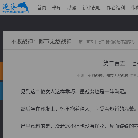
首页
书库
动漫
新小说吧
作者福利
作
不败战神：都市无敌战神
第二百五十七章 我恨的是不能陪你
第二百五十七
小说：
不败战神：都市无敌战神
作者
见到这个傻女人这样乖巧，墨战枭也是一阵满足。
然后坐在沙发上，怀里抱着佳人，享受着短暂的温馨
出乎意料的是，冷若冰不但也没有挣脱，反而缓缓的靠