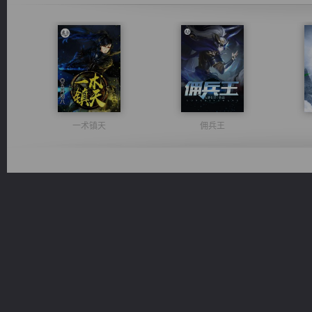
一术镇天
佣兵王
心铸天途
维和先锋