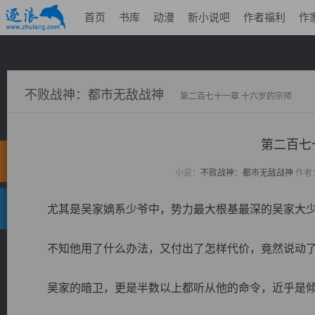
首页
书库
动漫
新小说吧
作者福利
作
不败战神：都市无敌战神
第二百七十一章 十六岁的宗师
第二百七
小说：
不败战神：都市无敌战神
作者
尤其是吴家嫡系少爷中，势力最大根基最深的吴家大少
不知他用了什么办法，又付出了怎样代价，竟然说动了
吴家的暗卫，更是半数以上都听从他的命令，近乎是倾