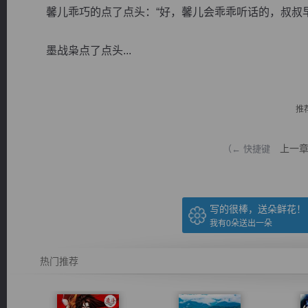
馨儿乖巧的点了点头：“好，馨儿会乖乖听话的，叔叔早
墨战枭点了点头...
逐浪小说
推
上一
（← 快捷键
写的很棒，送朵鲜花！
我有
0
朵送出一朵
热门推荐