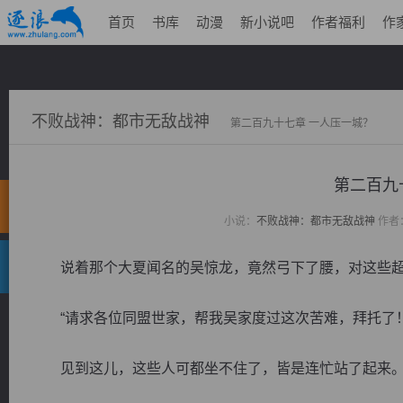
首页
书库
动漫
新小说吧
作者福利
作
不败战神：都市无敌战神
第二百九十七章 一人压一城？
第二百九
小说：
不败战神：都市无敌战神
作者
说着那个大夏闻名的吴惊龙，竟然弓下了腰，对这些超
“请求各位同盟世家，帮我吴家度过这次苦难，拜托了！
见到这儿，这些人可都坐不住了，皆是连忙站了起来。