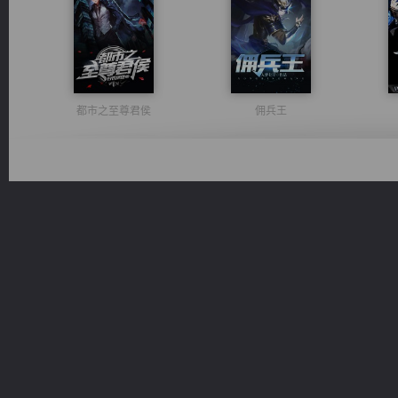
都市之至尊君侯
佣兵王
诸仙天下
激荡人生