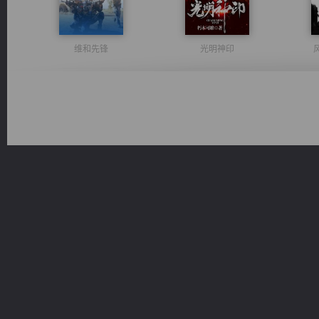
维和先锋
光明神印
军魂永铸
都市之至尊君侯
激荡人生
绝世狂尊