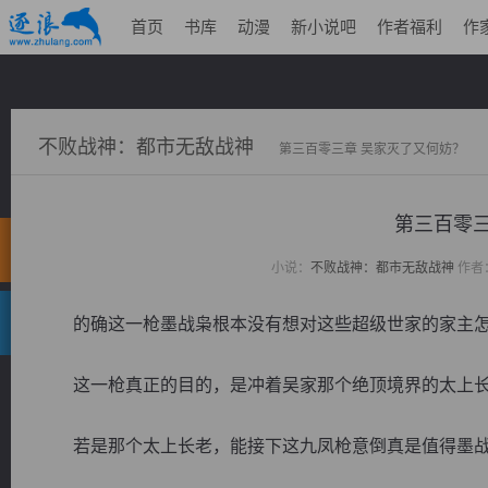
首页
书库
动漫
新小说吧
作者福利
作
不败战神：都市无敌战神
第三百零三章 吴家灭了又何妨？
第三百零三
小说：
不败战神：都市无敌战神
作者
的确这一枪墨战枭根本没有想对这些超级世家的家主怎
这一枪真正的目的，是冲着吴家那个绝顶境界的太上长
若是那个太上长老，能接下这九凤枪意倒真是值得墨战