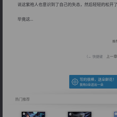
说这紫袍人也意识到了自己的失态，然后轻轻的松开
毕竟这...
逐浪小说
推
上一
（← 快捷键
写的很棒，送朵鲜花！
我有
0
朵送出一朵
热门推荐