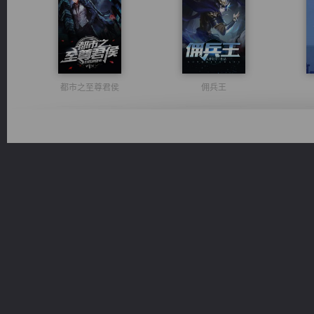
都市之至尊君侯
佣兵王
无敌从不死开始
诸仙天下