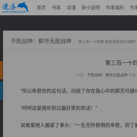
首页
书库
动漫
新小说吧
作者福利
作
不败战神：都市无敌战神
第三百一十四章 我哥哥是南天战神
第三百一十四
小说：
不败战神：都市无敌战神
作者
“所以帝君你的这句话，动摇了你在我心中的那无可撼动
“呵呵这是我听到过最好笑的笑话！”
说着紫袍人握紧了拳头：“一生无所畏惧的帝君，到了最