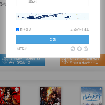
人继续说道：“教皇有一句话是正确的，那就是帝君...
推荐在手机上阅读本书
自动登录
忘记密码
|
注册
上一章
回目录
下一章
（← 快捷键
快捷键→）
登录
合作登录
写的很棒，送朵鲜花！
看的很爽，我要点赞！
我有
0
朵送出一朵
赞20逐浪币再看下一章