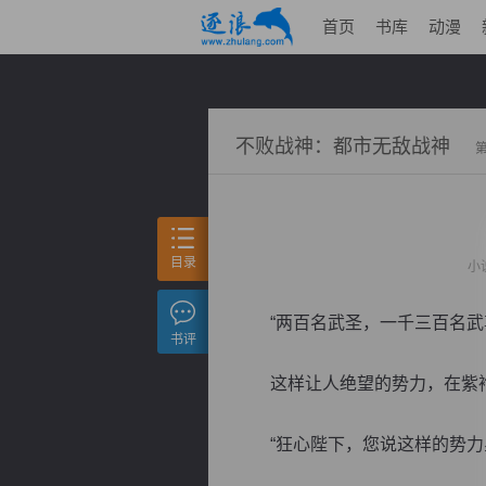
首页
书库
动漫
不败战神：都市无敌战神
目录
小
“两百名武圣，一千三百名武尊
书评
这样让人绝望的势力，在紫袍
“狂心陛下，您说这样的势力星