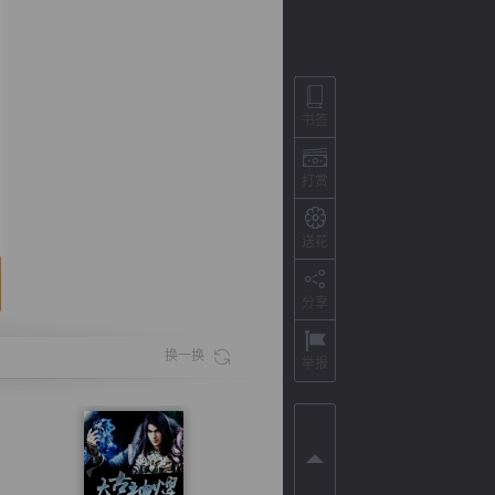
书签
打赏
送花
分享
背
字
宽
滚
换一换
举报