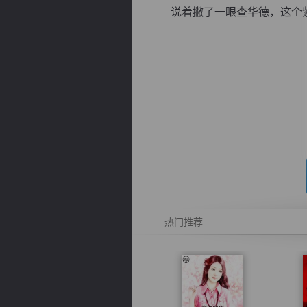
说着撇了一眼查华德，这个紫袍
逐浪小说
热门推荐