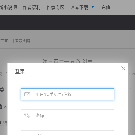
新小说吧
作者福利
作家专区
App下载
充值
逐浪小说
写作助手
第三百二十五章 剑尊
第三百二十五章 剑尊
登录
说：
不败战神：都市无敌战神
作者：
位面史官
更新时间：2020-01-17 23:33 字数：2
……再加上战神教，长老院，还有天蛮国的皇家骑士团……”
人看来确实那样的稀松平常，语气也说波澜不惊的说道。
宿王庭可能阻挡？”