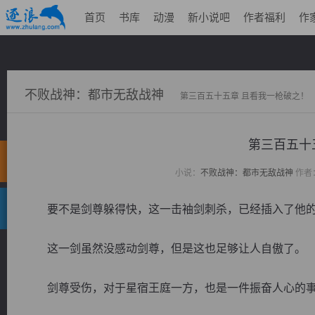
首页
书库
动漫
新小说吧
作者福利
作
不败战神：都市无敌战神
第三百五十五章 且看我一枪破之！
第三百五十
小说：
不败战神：都市无敌战神
作者
要不是剑尊躲得快，这一击袖剑刺杀，已经插入了他的
这一剑虽然没感动剑尊，但是这也足够让人自傲了。
剑尊受伤，对于星宿王庭一方，也是一件振奋人心的