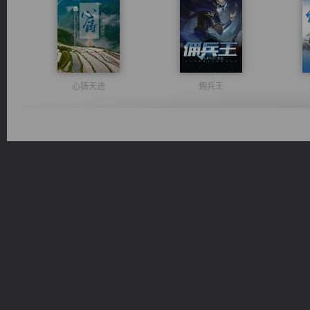
心铸天途
佣兵王
光明神印
诸仙天下
桃运