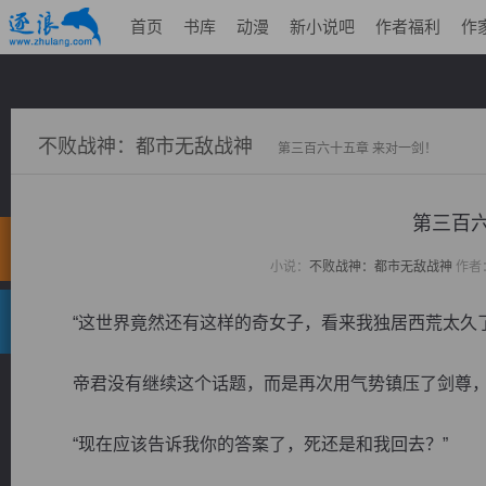
首页
书库
动漫
新小说吧
作者福利
作
不败战神：都市无敌战神
第三百六十五章 来对一剑！
第三百六
小说：
不败战神：都市无敌战神
作者
“这世界竟然还有这样的奇女子，看来我独居西荒太久了
帝君没有继续这个话题，而是再次用气势镇压了剑尊，继
“现在应该告诉我你的答案了，死还是和我回去？”