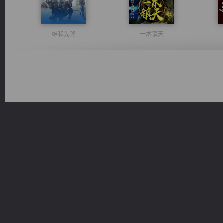
维和先锋
一术镇天
风前欲劝春光住
佣兵王
桃运
诸仙天下
绝世狂尊