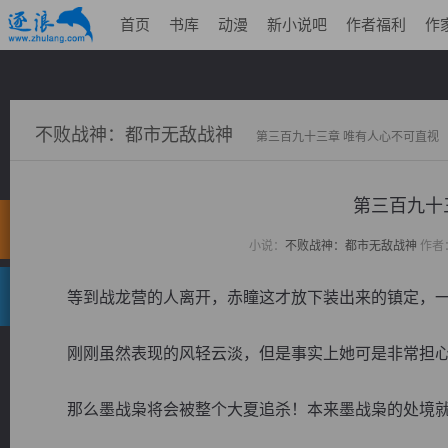
首页
书库
动漫
新小说吧
作者福利
作
不败战神：都市无敌战神
第三百九十三章 唯有人心不可直视
第三百九十
小说：
不败战神：都市无敌战神
作者
等到战龙营的人离开，赤瞳这才放下装出来的镇定，一
刚刚虽然表现的风轻云淡，但是事实上她可是非常担心
那么墨战枭将会被整个大夏追杀！本来墨战枭的处境就