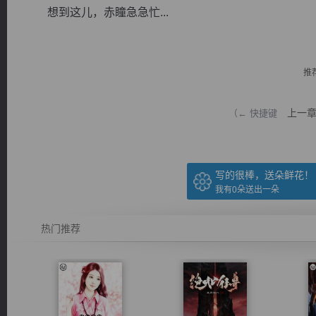
想到这儿，赤瞳急急忙...
推
逐浪小说
上一
（← 快捷键
写的很棒，送朵鲜花！
我有
0
朵送出一朵
热门推荐