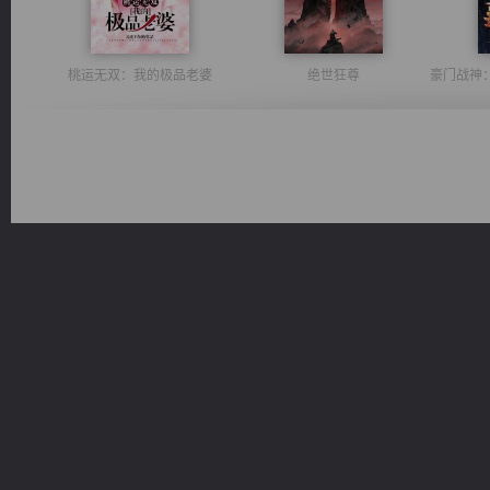
桃运无双：我的极品老婆
绝世狂尊
无敌从不死开始
光明神印
一术镇天
军魂永铸