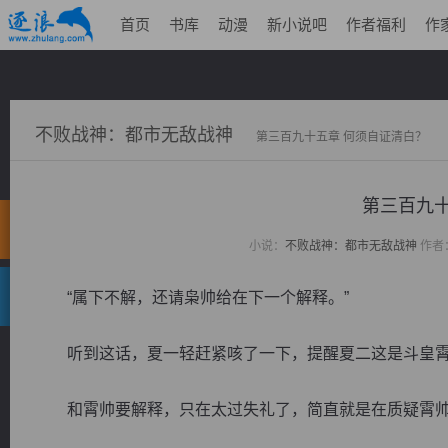
首页
书库
动漫
新小说吧
作者福利
作
不败战神：都市无敌战神
第三百九十五章 何须自证清白？
第三百九十
小说：
不败战神：都市无敌战神
作者
“属下不解，还请枭帅给在下一个解释。”
听到这话，夏一轻赶紧咳了一下，提醒夏二这是斗皇霄
和霄帅要解释，只在太过失礼了，简直就是在质疑霄帅