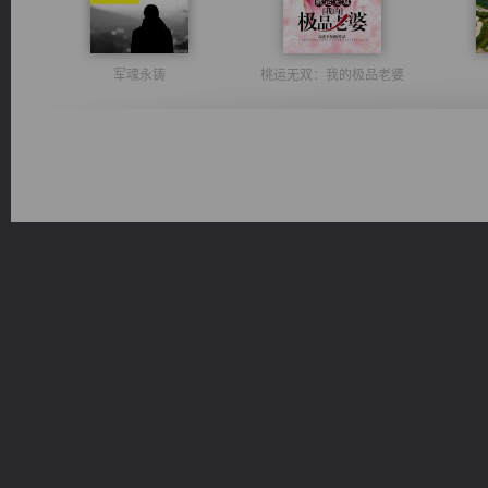
军魂永铸
桃运无双：我的极品老婆
绝世狂尊
豪门战神：我既王（又名战神归来不败神婿修罗战神）
佣兵王
一术镇天