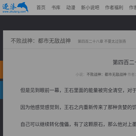
首页
书库
动漫
新小说吧
作者福利
作
不败战神：都市无敌战神
第四百二十八章 不要太过张扬
第四百二
小说：
不败战神：都市无敌战神
作者
但是见到眼前一幕，王石里面的能量被完全清空，对于
因为他感觉感觉到，王石之内重新传来了那种贪婪的饥
自己可以继续转化傀儡，有了这颗原石，那么他对上墨