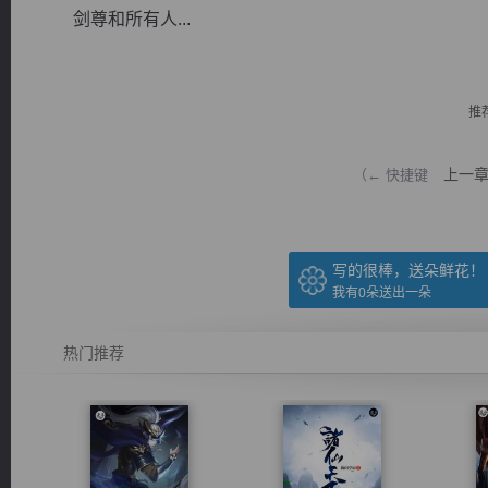
剑尊和所有人...
推
逐浪小说
上一
（← 快捷键
写的很棒，送朵鲜花！
我有
0
朵送出一朵
热门推荐