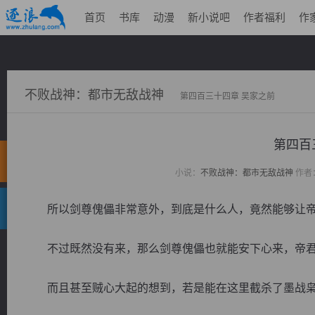
首页
书库
动漫
新小说吧
作者福利
作
不败战神：都市无敌战神
第四百三十四章 吴家之前
第四百
小说：
不败战神：都市无敌战神
作者
所以剑尊傀儡非常意外，到底是什么人，竟然能够让帝
不过既然没有来，那么剑尊傀儡也就能安下心来，帝君
而且甚至贼心大起的想到，若是能在这里截杀了墨战枭