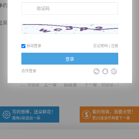
的那只凤凰，也是多呈不让。
吴顶天多了几分自信。
自动登录
忘记密码
|
注册
登录
推荐在手机上阅读本书
合作登录
上一章
回目录
下一章
（← 快捷键
快捷键→）
写的很棒，送朵鲜花！
看的很爽，我要点赞！
我有
0
朵送出一朵
赞20逐浪币再看下一章