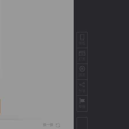
书签
打赏
送花
背
字
宽
滚
分享
举报
换一换