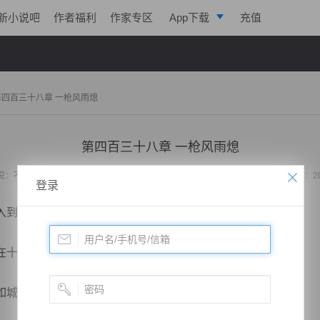
新小说吧
作者福利
作家专区
App下载
充值
逐浪小说
写作助手
第四百三十八章 一枪风雨熄
第四百三十八章 一枪风雨熄
说：
不败战神：都市无敌战神
作者：
位面史官
更新时间：2020-02-23 22:45 字数：2
登录
到防护罩之中。
十几个绝顶强者的支撑下，直接变得厚重起来。
城墙一样坚不可摧。