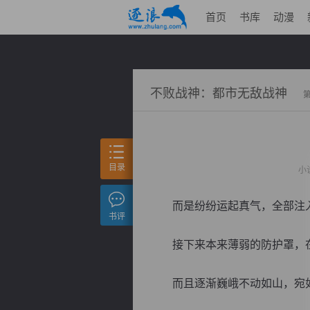
首页
书库
动漫
不败战神：都市无敌战神
目录
小
而是纷纷运起真气，全部注入
书评
接下来本来薄弱的防护罩，在
而且逐渐巍峨不动如山，宛如