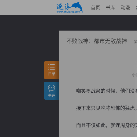
首页
书库
动漫
不败战神：都市无敌战神
目录
小
嘲笑墨战枭的时候，他们没有
书评
接下来只见咆哮恐怖的猛虎，
而且不仅如此，就连周身的天