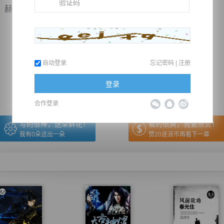
然挥动自己的无...
推荐在手机上阅读本书
自动登录
忘记密码
|
注册
上一章
回目录
下一章
（← 快捷键
快捷键→）
登录
合作登录
写的很棒，送朵鲜花！
看的很爽，我要点赞！
我有
0
朵送出一朵
赞20逐浪币再看下一章