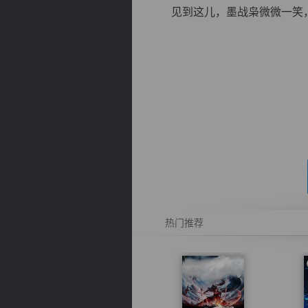
见到这儿，墨战枭微微一笑，赫
逐浪小说
热门推荐