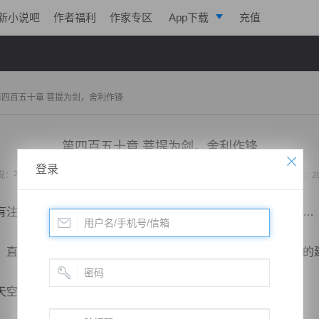
新小说吧
作者福利
作家专区
App下载
充值
逐浪小说
写作助手
第四百五十章 菩提为剑，舍利作锋
第四百五十章 菩提为剑，舍利作锋
登录
说：
不败战神：都市无敌战神
作者：
位面史官
更新时间：2020-02-28 00:07 字数：2
注意到，剑尊的脸上多了几分绝望，还有深深的难以置信……
直接飞驰而去，所经之处可谓是寸草不生，不断的破坏地上的
空，也皆是诡异的深紫色，让人想逃都逃不开。