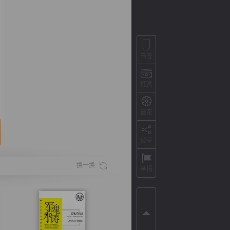
书签
打赏
送花
分享
背
字
宽
滚
换一换
举报