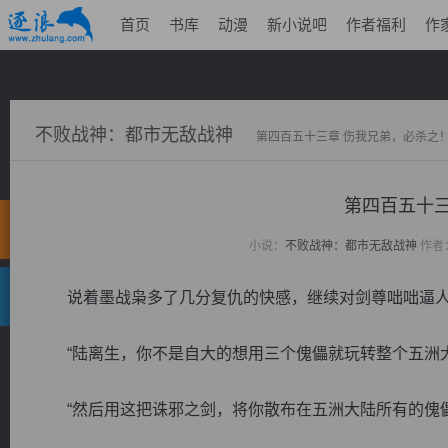
首页
书库
动漫
新小说吧
作者福利
作
不败战神：都市无敌战神
第四百五十三章 伤我兄弟，必杀之
第四百五十三
小说：
不败战神：都市无敌战神
作者
说着墨战枭多了几分复仇的快感，继续对剑尊咄咄逼
“陆离生，你不是自大的想用三个傀儡就玩转整个五洲大
“然后用这把诛邪之剑，将你散布在五洲大陆所有的傀儡