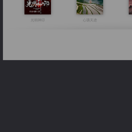
光明神印
心铸天途
军魂永铸
维和先锋
太古神煌
一术镇天