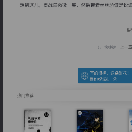
想到这儿，墨战枭微微一笑，然后带着丝丝骄傲是说道：“
推
逐浪小说
上一
（← 快捷键
写的很棒，送朵鲜花！
我有
0
朵送出一朵
热门推荐