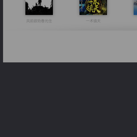
风前欲劝春光住
一术镇天
桃运无双：我的极品老婆
诸仙天下
激荡人生
太古神煌