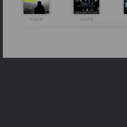
军魂永铸
太古神煌
风前欲劝春光住
激荡人生
心铸天途
无敌从不死开始