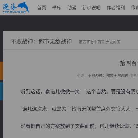
首页
书库
动漫
新小说吧
作者福利
作
不败战神：都市无敌战神
第四百七十四章 大夏封国
第四百
小说：
不败战神：都市无敌战神
作者
听到这话，秦诺儿微微一笑：“这个自然，要是没有我也
“诺儿这次来，就是为了给南天联盟首席外交官大人，一
说着把自己的方案放到了文曲面前，诺儿继续说道：“既