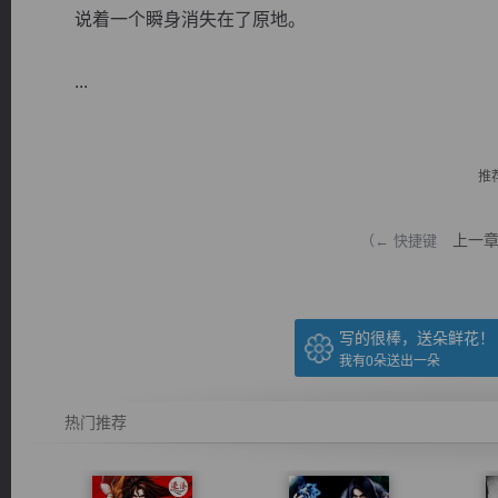
说着一个瞬身消失在了原地。
...
逐浪小说
推
上一
（← 快捷键
写的很棒，送朵鲜花！
我有
0
朵送出一朵
热门推荐