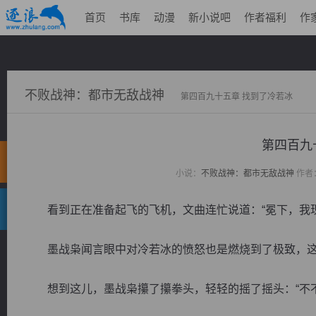
首页
书库
动漫
新小说吧
作者福利
作
不败战神：都市无敌战神
第四百九十五章 找到了冷若冰
第四百九
小说：
不败战神：都市无敌战神
作者
看到正在准备起飞的飞机，文曲连忙说道：“冕下，我现
墨战枭闻言眼中对冷若冰的愤怒也是燃烧到了极致，这
想到这儿，墨战枭攥了攥拳头，轻轻的摇了摇头：“不不