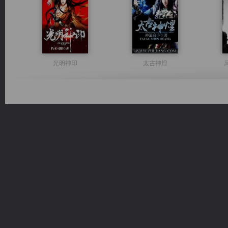
光明神印
太古神煌
心铸天途
一术镇天