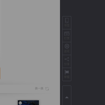
书签
打赏
送花
分享
背
字
宽
滚
举报
换一换