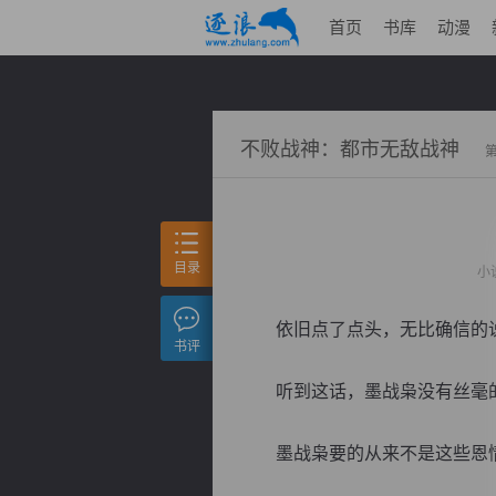
首页
书库
动漫
不败战神：都市无敌战神
目录
小
依旧点了点头，无比确信的说道
书评
听到这话，墨战枭没有丝毫的
墨战枭要的从来不是这些恩情