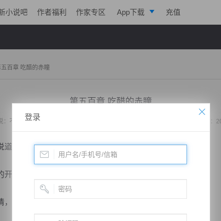
新小说吧
作者福利
作家专区
App下载
充值
逐浪小说
写作助手
第五百章 吃醋的赤瞳
第五百章 吃醋的赤瞳
登录
说：
不败战神：都市无敌战神
作者：
位面史官
更新时间：2020-03-17 07:06 字数：2
：“我的一切都是你的……早在八年前就是了……”
开心，反而攥紧拳头深深的吸了一口气。
，墨战枭只要她爱他……