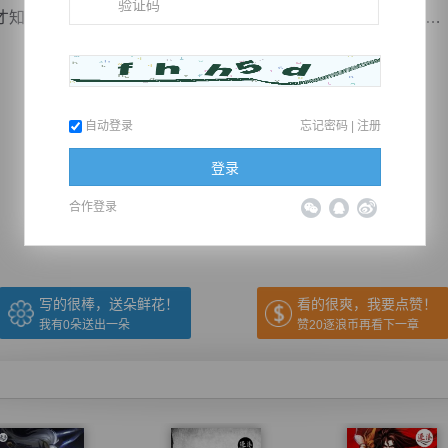
知道自己远比想象都要爱她，远比自己想象的要离不开她……
自动登录
忘记密码
|
注册
推荐在手机上阅读本书
登录
合作登录
上一章
回目录
下一章
（← 快捷键
快捷键→）
写的很棒，送朵鲜花！
看的很爽，我要点赞！
我有
0
朵送出一朵
赞20逐浪币再看下一章