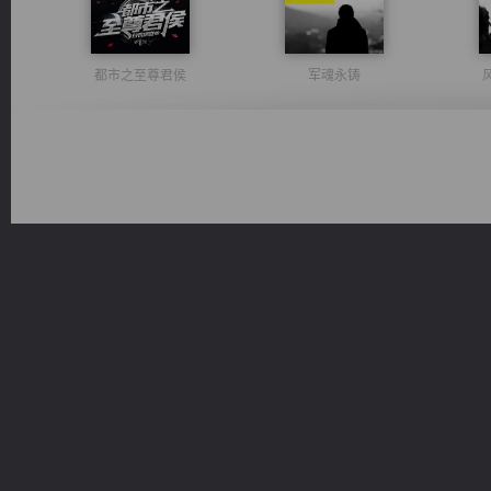
都市之至尊君侯
军魂永铸
太古神煌
豪门战神：我既王（又名战神归来不败神婿修罗战神）
无敌从不死开始
激荡人生