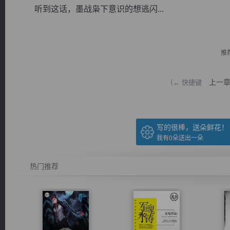
听到这话，墨战枭下意识的想逃闪...
推
逐浪小说
上一
（← 快捷键
写的很棒，送朵鲜花！
我有
0
朵送出一朵
热门推荐