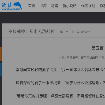
首页
书库
动漫
新小说吧
作者福利
作
不败战神：都市无敌战神
第五百一十九章 敢作敢当
第五百
小说：
不败战神：都市无敌战神
作者
秦母闻言轻轻的摇了摇头：“我一直都认为若冰是最适合
说着深深的看了一眼墨战枭：“至于为什么说那些话，不
“若是你真的对赤瞳一点感觉都没有，不可能留她在身边