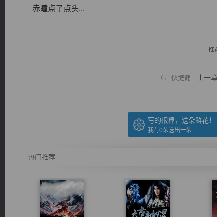
赤瞳点了点头...
推
逐浪小说
上一
（← 快捷键
写的很棒，送朵鲜花！
我有
0
朵送出一朵
热门推荐