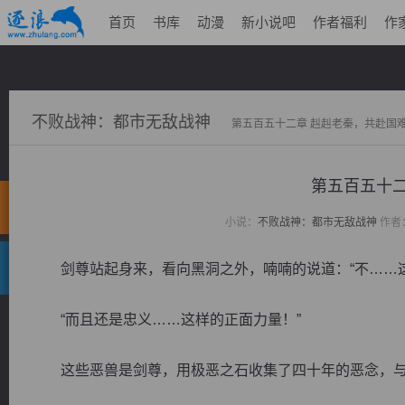
首页
书库
动漫
新小说吧
作者福利
作
不败战神：都市无敌战神
第五百五十二章 赳赳老秦，共赴国
第五百五十二
小说：
不败战神：都市无敌战神
作者
剑尊站起身来，看向黑洞之外，喃喃的说道：“不……这
“而且还是忠义……这样的正面力量！”
这些恶兽是剑尊，用极恶之石收集了四十年的恶念，与