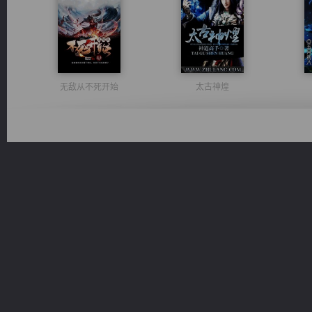
无敌从不死开始
太古神煌
风前欲劝春光住
军魂永铸