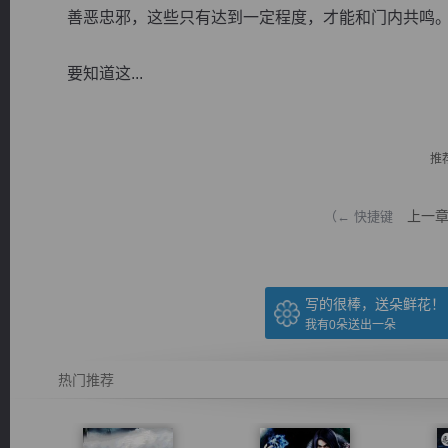
善恶忠邪，这些只有达到一定程度，才能和门内共鸣
要知道这...
逐浪小说
推
上一
（← 快捷键
写的很棒，送朵鲜花！
我有
0
朵送出一朵
热门推荐