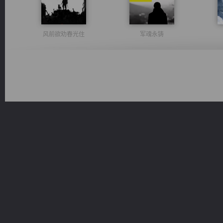
风前欲劝春光住
军魂永铸
维和先锋
心铸天途
都市之至尊君侯
绝世狂尊