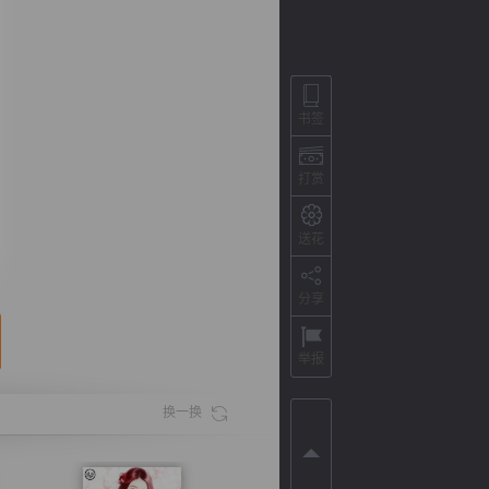
书签
打赏
送花
分享
背
字
宽
滚
举报
换一换