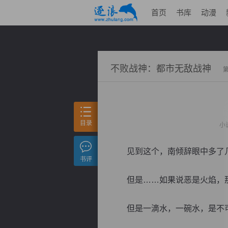
首页
书库
动漫
不败战神：都市无敌战神
目录
小
见到这个，南倾辞眼中多了几
书评
但是……如果说恶是火焰，那
但是一滴水，一碗水，是不可