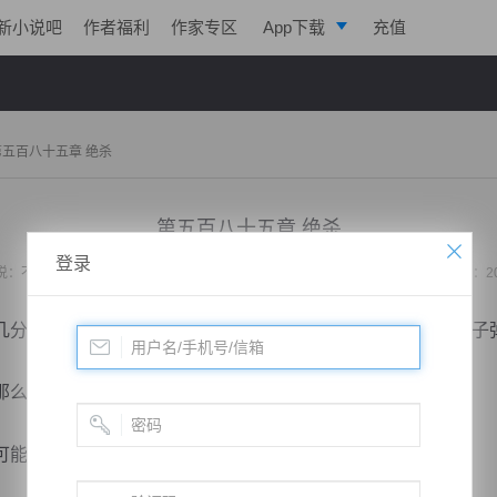
新小说吧
作者福利
作家专区
App下载
充值
逐浪小说
写作助手
第五百八十五章 绝杀
第五百八十五章 绝杀
登录
说：
不败战神：都市无敌战神
作者：
位面史官
更新时间：2020-04-12 23:58 字数：2
分深沉，毅然决然的扣动扳机，连续几发裹挟这菩提粉末的子
么菩提树就是水，可以轻易的扑灭火焰。
能扑灭滔天的火焰的……