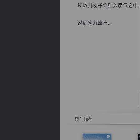
所以几发子弹射入戾气之中，
然后殇九幽直...
逐浪小说
热门推荐