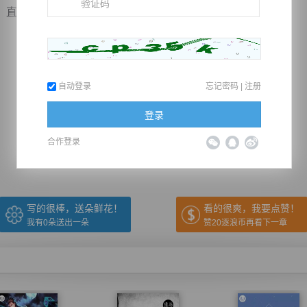
直接被融化消散。
自动登录
忘记密码
|
注册
推荐在手机上阅读本书
登录
合作登录
上一章
回目录
下一章
（← 快捷键
快捷键→）
写的很棒，送朵鲜花！
看的很爽，我要点赞！
我有
0
朵送出一朵
赞20逐浪币再看下一章