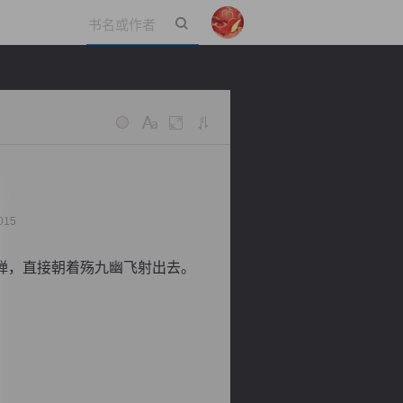
立即登录
015
弹，直接朝着殇九幽飞射出去。