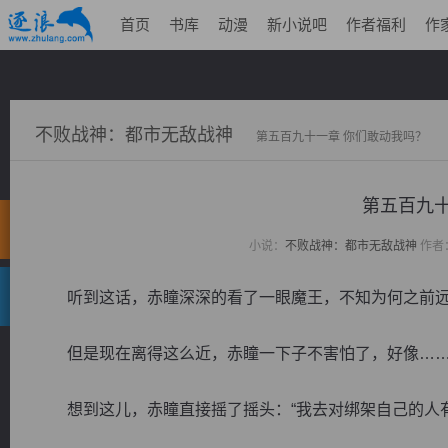
首页
书库
动漫
新小说吧
作者福利
作
不败战神：都市无敌战神
第五百九十一章 你们敢动我吗？
第五百九十
小说：
不败战神：都市无敌战神
作者
听到这话，赤瞳深深的看了一眼魔王，不知为何之前远
但是现在离得这么近，赤瞳一下子不害怕了，好像……
想到这儿，赤瞳直接摇了摇头：“我去对绑架自己的人有