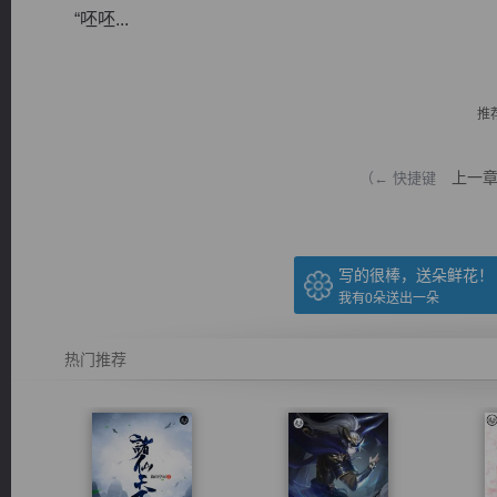
“呸呸...
推
逐浪小说
上一
（← 快捷键
写的很棒，送朵鲜花！
我有
0
朵送出一朵
热门推荐