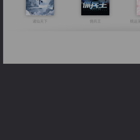
诸仙天下
佣兵王
桃运
军魂永铸
太古神煌
无敌从不死开始
光明神印