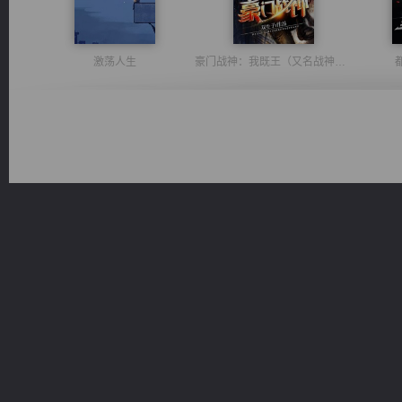
激荡人生
豪门战神：我既王（又名战神归来不败神婿修罗战神）
诸仙天下
风前欲劝春光住
桃运
绝世狂尊
维和先锋