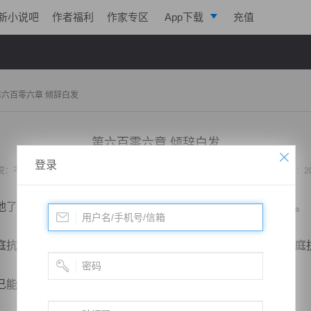
新小说吧
作者福利
作家专区
App下载
充值
逐浪小说
写作助手
第六百零六章 倾辞白发
第六百零六章 倾辞白发
登录
说：
不败战神：都市无敌战神
作者：
位面史官
更新时间：2020-04-19 23:40 字数：2
了……刚刚三部军被毁，万古皇朝也不会说星宿王庭都对手。
抗礼的炼狱深渊，现在也被菩提树压制，根本无法和星宿王庭
能不能挡下着道浩劫，甚至自己是生是死也都不重要了。