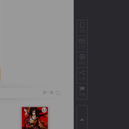
书签
打赏
送花
分享
背
字
宽
滚
换一换
举报