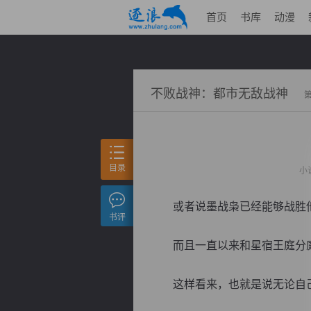
首页
书库
动漫
不败战神：都市无敌战神
目录
小
或者说墨战枭已经能够战胜他
书评
而且一直以来和星宿王庭分庭
这样看来，也就是说无论自己