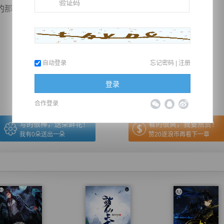
一刻，她...
推荐在手机上阅读本书
自动登录
忘记密码
|
注册
上一章
回目录
下一章
（← 快捷键
快捷键→）
登录
合作登录
写的很棒，送朵鲜花！
看的很爽，我要点赞！
我有
0
朵送出一朵
赞20逐浪币再看下一章