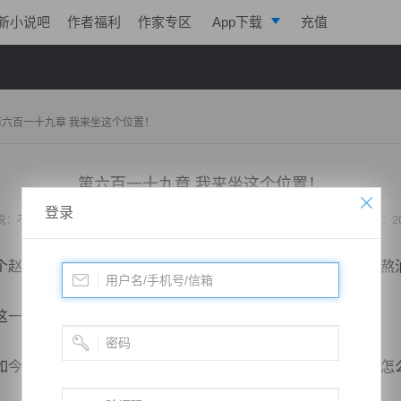
新小说吧
作者福利
作家专区
App下载
充值
逐浪小说
写作助手
第六百一十九章 我来坐这个位置！
第六百一十九章 我来坐这个位置！
登录
说：
不败战神：都市无敌战神
作者：
位面史官
更新时间：2020-04-24 21:55 字数：2
赵羽天，她自己明明知道自己无法中兴南天，但是还是点灯熬
一幕虽然感人。
今大夏的危机，怎么能够和当年的南天相比？如今的陆铭又怎