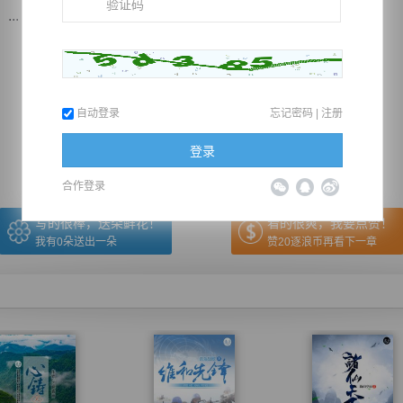
..
推荐在手机上阅读本书
自动登录
忘记密码
|
注册
上一章
回目录
下一章
（← 快捷键
快捷键→）
登录
合作登录
写的很棒，送朵鲜花！
看的很爽，我要点赞！
我有
0
朵送出一朵
赞20逐浪币再看下一章