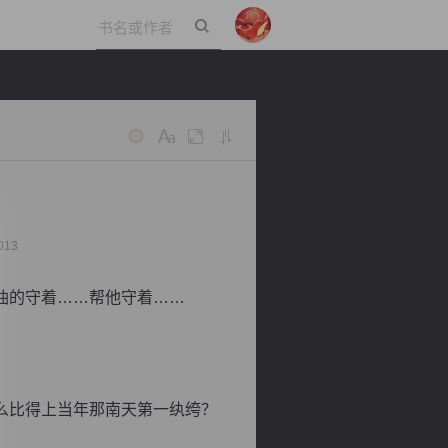
立即登录
013
油的守着……帮他守着……
么比得上当年那南天第一纨绔？