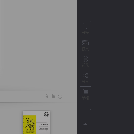
书签
打赏
送花
分享
背
字
宽
滚
换一换
举报