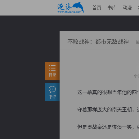
首页
书库
动漫
不败战神：都市无敌战神
目录
小
这一幕真的很想当年他的四个
书评
守着那样庞大的南天王朝，这
但是墨战枭还是惨淡一笑，如