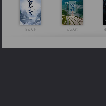
诸仙天下
心铸天途
光明神印
激荡人生