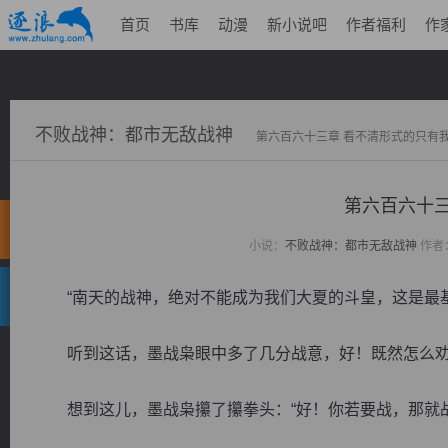
首页
书库
动漫
新小说吧
作者福利
作
不败战神：都市无敌战神
第六百六十三章 看不清形式的只有
第六百六十三
小说：
不败战神：都市无敌战神
作者
“南天的战神，绝对不能成为我们大夏的斗皇，这是最基
听到这话，墨战枭眼中多了几分战意，好！既然怎么劝
想到这儿，墨战枭攥了攥拳头：“好！你若要战，那就战