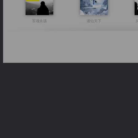
军魂永铸
诸仙天下
一术镇天
都市之至尊君侯
心铸天途
佣兵王