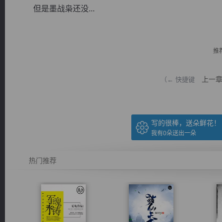
但是墨战枭还没...
推
逐浪小说
上一
（← 快捷键
写的很棒，送朵鲜花！
我有
0
朵送出一朵
热门推荐