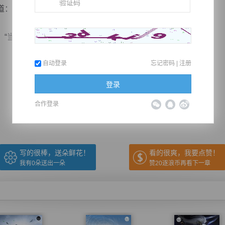
“你……是认真的？我是要帮你做一件就可以？”
当然～一件就可以～...
自动登录
忘记密码
|
注册
推荐在手机上阅读本书
登录
合作登录
上一章
回目录
下一章
（← 快捷键
快捷键→）
写的很棒，送朵鲜花！
看的很爽，我要点赞！
我有
0
朵送出一朵
赞20逐浪币再看下一章