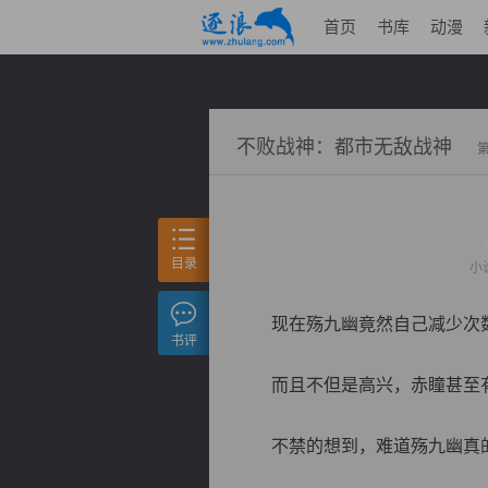
首页
书库
动漫
不败战神：都市无敌战神
目录
小
现在殇九幽竟然自己减少次数
书评
而且不但是高兴，赤瞳甚至有
不禁的想到，难道殇九幽真的