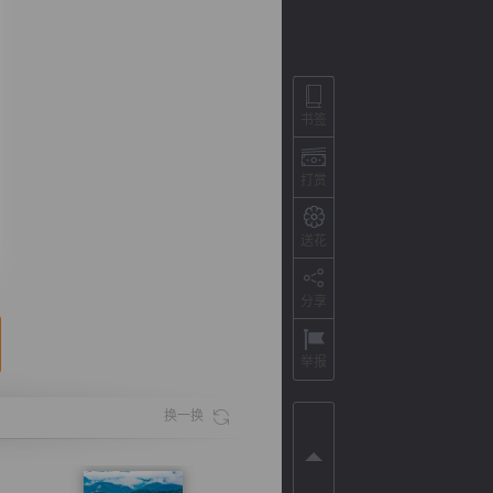
书签
打赏
送花
分享
背
字
宽
滚
举报
换一换