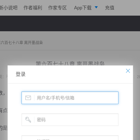
新小说吧
作者福利
作家专区
App下载
充值
逐浪小说
写作助手
第六百七十八章 离开墨战枭
第六百七十八章 离开墨战枭
登录
说：
不败战神：都市无敌战神
作者：
位面史官
更新时间：2020-05-13 23:28 字数：2
，那她怎么可能不高兴？
点无法想象这样的好事竟然会落到她的头上。
是一个冤大头？