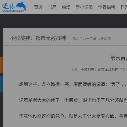
首页
书库
动漫
新小说吧
作者福利
作
不败战神：都市无敌战神
第六百八十二章 大夏风流
第六百
小说：
不败战神：都市无敌战神
作者
想到这些，龙老微微一笑，继而缓缓的说道：“罢了……
说着龙老大大的伸了一个懒腰，眼里也多了几分悠然自
毕竟他设立这样的竞争，就是为了让大夏专心敌，各自