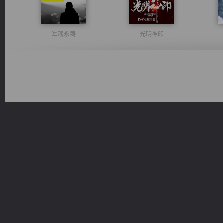
军魂永铸
光明神印
都市之至尊君侯
激荡人生
无敌从不死开始
桃运无双：我的极品老婆