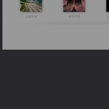
心铸天途
绝世狂尊
一术镇天
光明神印
诸仙天下
桃运无双：我的极品老婆