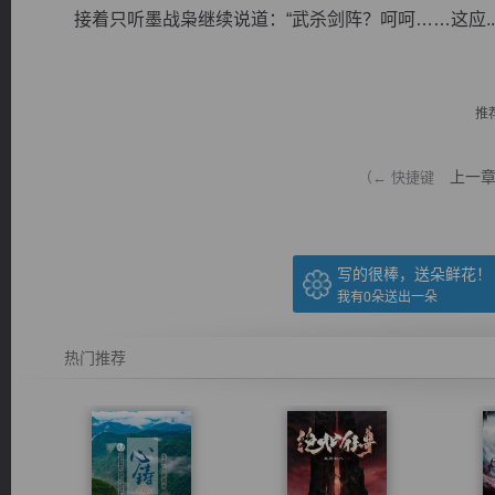
接着只听墨战枭继续说道：“武杀剑阵？呵呵……这应..
推
逐浪小说
上一
（← 快捷键
写的很棒，送朵鲜花！
我有
0
朵送出一朵
热门推荐