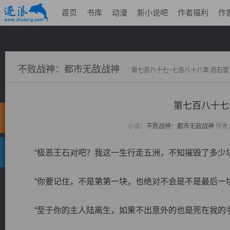
首页
书库
动漫
新小说吧
作者福利
作
不败战神：都市无敌战神
第七百八十七~七百八十八章 恶石罢
第七百八十七
小说：
不败战神：都市无敌战神
作者
“极恶王石对吧？我这一生行走五洲，不知摧毁了多少块
“你要记住，不是第第一块，也绝对不会是不是最后一块
“至于你的主人陆离生，如果不出意外的也是死在我的手