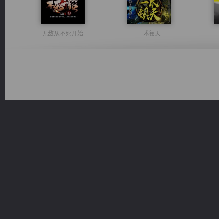
无敌从不死开始
一术镇天
都市之至尊君侯
诸仙天下
绝世狂尊
维和先锋