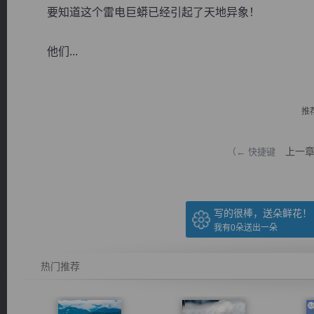
要知道这个雷电巨蟒已经引起了天地异象！
他们...
逐浪小说
推
上一
（← 快捷键
写的很棒，送朵鲜花！
我有
0
朵送出一朵
热门推荐