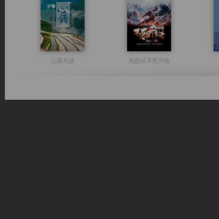
心铸天途
无敌从不死开始
绝世狂尊
桃运无双：我的极品老婆