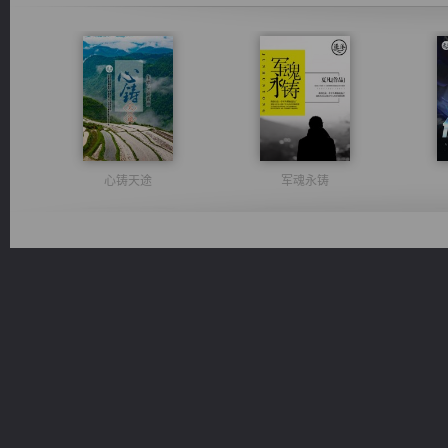
心铸天途
军魂永铸
诸仙天下
光明神印