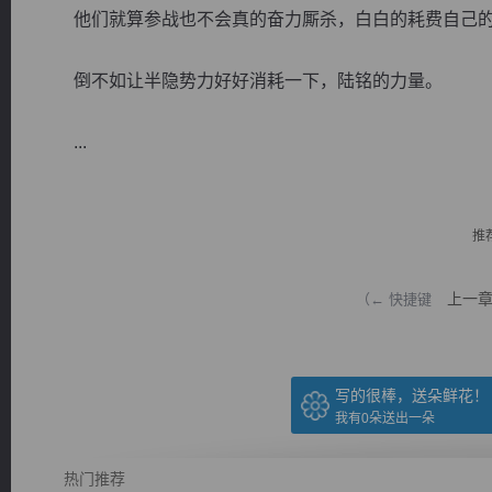
他们就算参战也不会真的奋力厮杀，白白的耗费自己的
倒不如让半隐势力好好消耗一下，陆铭的力量。
...
逐浪小说
推
上一
（← 快捷键
写的很棒，送朵鲜花！
我有
0
朵送出一朵
热门推荐