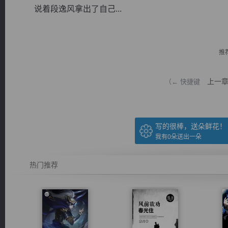
说着段逸风拿出了自己...
推
逐浪小说
上一
（← 快捷键
写的很棒，送朵鲜花！
我有
0
朵送出一朵
热门推荐