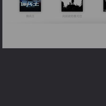
佣兵王
风前欲劝春光住
豪门战神：我既王（又名战神归来不败神婿修罗战神）
无敌从不死开始
激荡人生
维和先锋