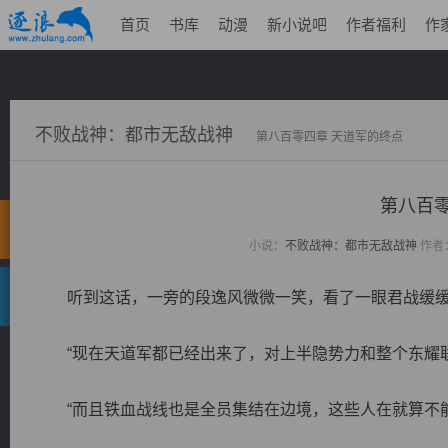
首页
书库
动漫
新小说吧
作者福利
作
不败战神：都市无敌战神
第八百零四章 天道军的终点
第八百零
小说：
不败战神：都市无敌战神
作者
听到这话，一旁的段逸风微微一笑，看了一眼君战缓缓的
“现在天道军都已经出来了，对上半隐势力和整个东耀联
“而且铁血战线也是全员集结在边境，这些人在就算不能