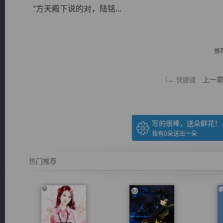
“方天殿下说的对，陆铭...
推
逐浪小说
上一
（← 快捷键
写的很棒，送朵鲜花！
我有
0
朵送出一朵
热门推荐