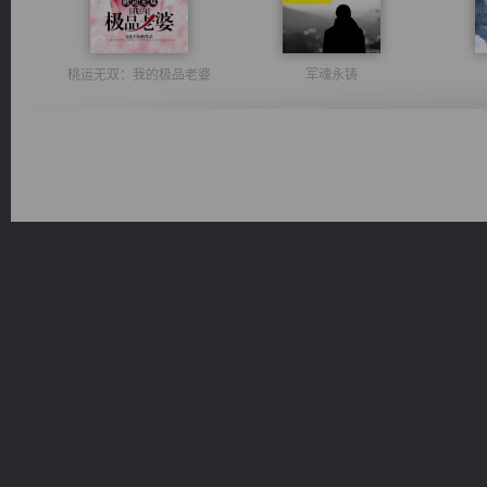
桃运无双：我的极品老婆
军魂永铸
光明神印
佣兵王
绝世狂尊
豪门战神：我既王（又名战神归来不败神婿修罗战神）