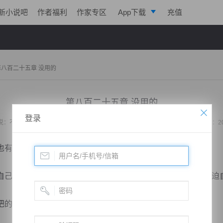
新小说吧
作者福利
作家专区
App下载
充值
逐浪小说
写作助手
第八百二十五章 没用的
第八百二十五章 没用的
登录
说：
不败战神：都市无敌战神
作者：
位面史官
更新时间：2020-07-01 23:30 字数：2
有些自私，但并不是不识大体。
己的决断，他不会因为大是大非而牺牲自己的利益，或想强迫
的，毕竟这天道军，整个大厦世人皆知。