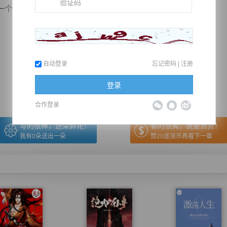
堂堂正正的军人，而这铁血战现...
推荐在手机上阅读本书
自动登录
忘记密码
|
注册
上一章
回目录
下一章
（← 快捷键
快捷键→）
登录
合作登录
写的很棒，送朵鲜花！
看的很爽，我要点赞！
我有
0
朵送出一朵
赞20逐浪币再看下一章